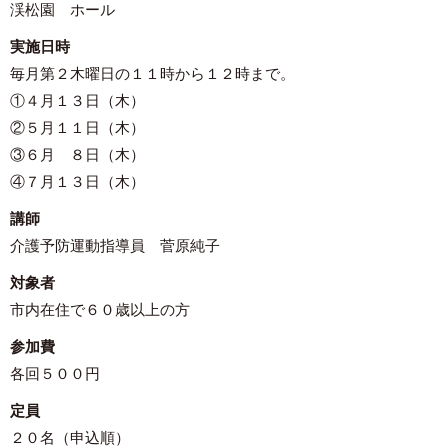
渓松園 ホール
実施日時
毎月第２木曜日の１１時から１２時まで。
①４月１３日（木）
②５月１１日（木）
③６月 ８日（木）
④７月１３日（木）
講師
介護予防運動指導員 菅原純子
対象者
市内在住で６０歳以上の方
参加費
各回５００円
定員
２０名（申込順）